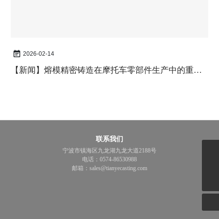
2026-02-14
【新闻】
熔模精密铸造在摩托车零部件生产中的重要
性
联系我们
宁波市镇海区九龙湖九龙大道2188号
sales@tianyecasting.com
电话：
0574-86530988
邮箱：
sales@tianyecasting.com
0574-86530988